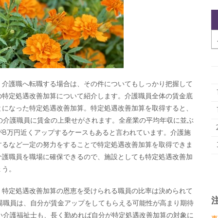
。介護職へ転職する場合は、その件についてもしっかり把握して
の特定処遇改善加算について紹介します。介護職員全体の賃金底
とになった特定処遇改善加算。特定処遇改善加算を取得すると、
の介護職員に賃金の上乗せがされます。全産業の平均年収に並ぶ
が8万円近くアップするケースもあると言われています。介護施
するなど一定の努力をすることで特定処遇改善加算を取得できま
介護職員を職場に確保できるので、施設としても特定処遇改善加
ょう。
、特定処遇改善加算の恩恵を受けられる職員の比率は決められて
場職員は、自分が賃金アップをしてもらえる可能性が高まり期待
い介護福祉士も、長く勤めれば自分が特定処遇改善加算の対象に