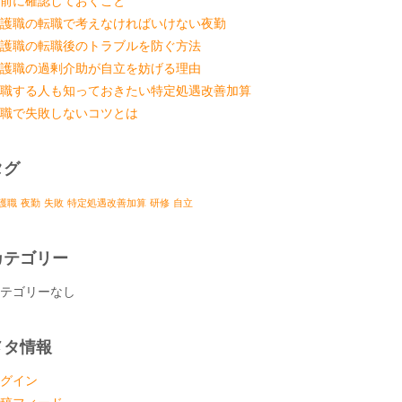
前に確認しておくこと
護職の転職で考えなければいけない夜勤
護職の転職後のトラブルを防ぐ方法
護職の過剰介助が自立を妨げる理由
職する人も知っておきたい特定処遇改善加算
職で失敗しないコツとは
タグ
護職
夜勤
失敗
特定処遇改善加算
研修
自立
カテゴリー
テゴリーなし
メタ情報
グイン