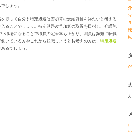
事
るでしょう。
介
介
格を取って自分も特定処遇改善加算の受給資格を得たいと考える
介
が入ることでしょう。特定処遇改善加算の取得を目指し、介護施
転
すい職場になることで職員の定着率も上がり、職員は頻繁に転職
転
で働いている方やこれから転職しようとお考えの方は、
特定処遇
があるでしょう。
介
カ
ロ